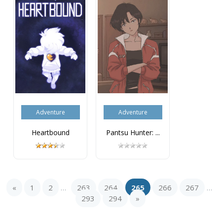
Adventure
Adventure
Heartbound
Pantsu Hunter: ...
«
1
2
263
264
265
266
267
...
...
293
294
»