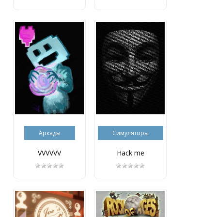
Аркады
Симуляторы
VVVVVV
Hack me