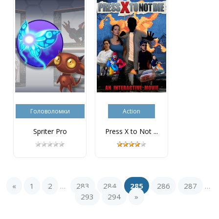
Головоломки
Action
Spriter Pro
Press X to Not ...
«
1
2
283
284
285
286
287
...
...
293
294
»