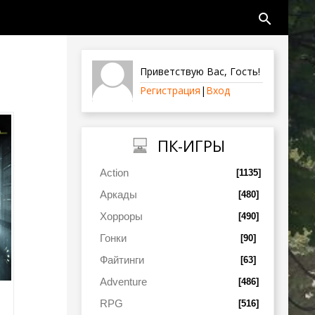
search
Приветствую Вас
,
Гость
!
Регистрация
|
Вход
ПК-ИГРЫ
Action
[1135]
Аркады
[480]
Хорроры
[490]
Гонки
[90]
Файтинги
[63]
Adventure
[486]
RPG
[516]