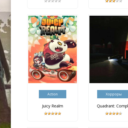
Action
Хорроры
Juicy Realm
Quadrant: Compl.