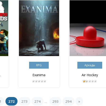
RPG
Аркады
.
Exanima
Air Hockey
1
272
273
274
293
294
»
...