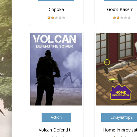
Copoka
God's Basem...
Action
Симуляторы
Volcan Defend t...
Home Improvisat.