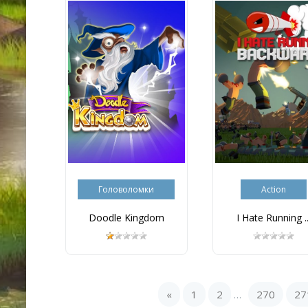
Головоломки
Action
Doodle Kingdom
I Hate Running ..
«
1
2
270
27
...