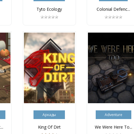
Tyto Ecology
Colonial Defenc...
Аркады
Adventure
..
King Of Dirt
We Were Here To...