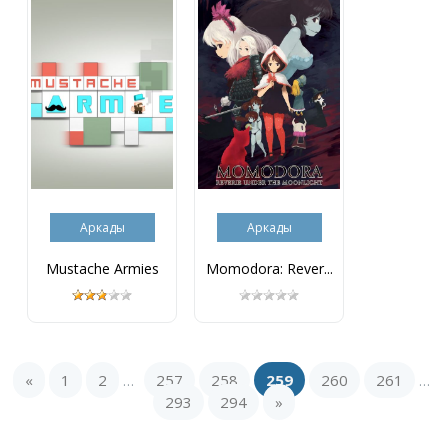
Аркады
Аркады
Mustache Armies
Momodora: Rever...
«
1
2
257
258
259
260
261
...
...
293
294
»